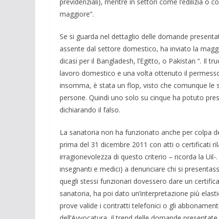
previdenziali), mentre in settori come l’edilizia o 
maggiore”.
Se si guarda nel dettaglio delle domande presenta
assente dal settore domestico, ha inviato la maggi
dicasi per il Bangladesh, l’Egitto, o Pakistan “. Il
lavoro domestico e una volta ottenuto il permesso
insomma, è stata un flop, visto che comunque le stim
persone. Quindi uno solo su cinque ha potuto pres
dichiarando il falso.
La sanatoria non ha funzionato anche per colpa dell
prima del 31 dicembre 2011 con atti o certificati r
irragionevolezza di questo criterio – ricorda la Uil-
insegnanti e medici) a denunciare chi si presentas
quegli stessi funzionari dovessero dare un certific
sanatoria, ha poi dato un’interpretazione più ela
prove valide i contratti telefonici o gli abbonament
dell’Avvocatura, il trend delle domande presentate