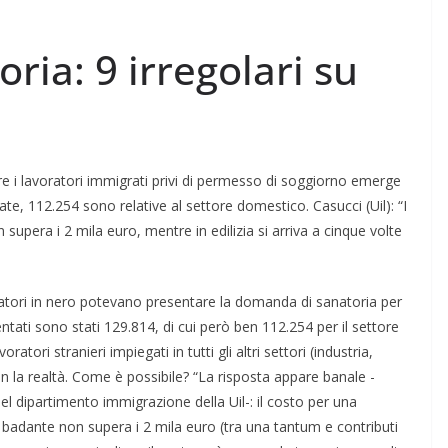
oria: 9 irregolari su
re i lavoratori immigrati privi di permesso di soggiorno emerge
, 112.254 sono relative al settore domestico. Casucci (Uil): “I
 supera i 2 mila euro, mentre in edilizia si arriva a cinque volte
oratori in nero potevano presentare la domanda di sanatoria per
sentati sono stati 129.814, di cui però ben 112.254 per il settore
atori stranieri impiegati in tutti gli altri settori (industria,
n la realtà. Come è possibile? “La risposta appare banale -
l dipartimento immigrazione della Uil-: il costo per una
 e badante non supera i 2 mila euro (tra una tantum e contributi