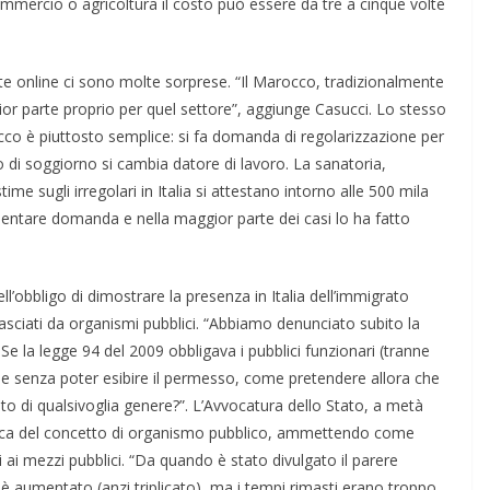
commercio o agricoltura il costo può essere da tre a cinque volte
te online ci sono molte sorprese. “Il Marocco, tradizionalmente
or parte proprio per quel settore”, aggiunge Casucci. Lo stesso
 trucco è piuttosto semplice: si fa domanda di regolarizzazione per
 di soggiorno si cambia datore di lavoro. La sanatoria,
e sugli irregolari in Italia si attestano intorno alle 500 mila
entare domanda e nella maggior parte dei casi lo ha fatto
’obbligo di dimostrare la presenza in Italia dell’immigrato
ilasciati da organismi pubblici. “Abbiamo denunciato subito la
. Se la legge 94 del 2009 obbligava i pubblici funzionari (tranne
se senza poter esibire il permesso, come pretendere allora che
ato di qualsivoglia genere?”. L’Avvocatura dello Stato, a metà
stica del concetto di organismo pubblico, ammettendo come
i ai mezzi pubblici. “Da quando è stato divulgato il parere
 è aumentato (anzi triplicato), ma i tempi rimasti erano troppo