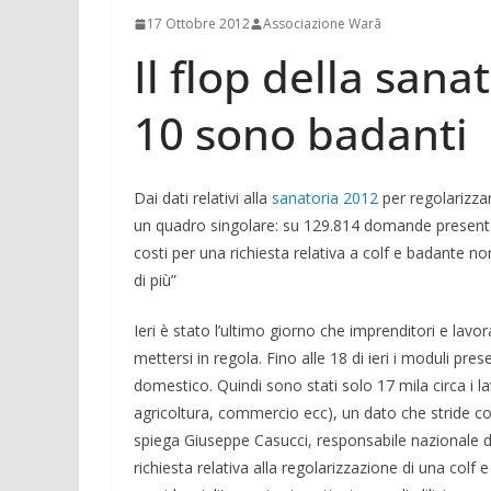
17 Ottobre 2012
Associazione Warã
Il flop della sanat
10 sono badanti
Dai dati relativi alla
sanatoria 2012
per regolarizza
un quadro singolare: su 129.814 domande presentate
costi per una richiesta relativa a colf e badante non
di più”
Ieri è stato l’ultimo giorno che imprenditori e lav
mettersi in regola. Fino alle 18 di ieri i moduli pre
domestico. Quindi sono stati solo 17 mila circa i lavor
agricoltura, commercio ecc), un dato che stride co
spiega Giuseppe Casucci, responsabile nazionale de
richiesta relativa alla regolarizzazione di una colf