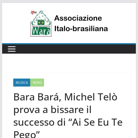
Salta
al
contenuto
MUSICA
NEWS
Bara Bará, Michel Telò
prova a bissare il
successo di “Ai Se Eu Te
Pego”