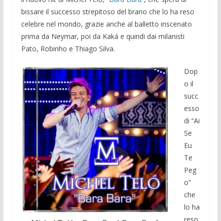
bissare il successo strepitoso del brano che lo ha reso
celebre nel mondo, grazie anche al balletto inscenato
prima da Neymar, poi da Kaká e quindi dai milanisti
Pato, Robinho e Thiago Silva.
Dop
o il
succ
esso
di “Ai
Se
Eu
Te
Peg
o”
che
lo ha
reso