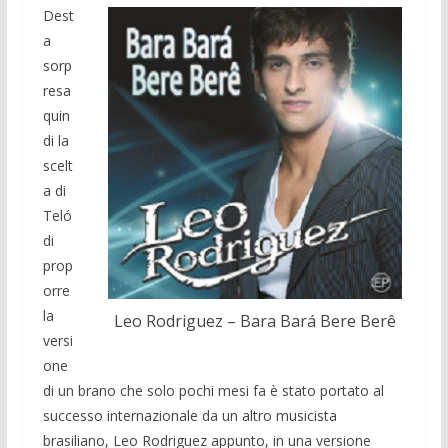
Dest
a
sorp
resa
quin
di la
scelt
a di
Teló
di
prop
orre
la
Leo Rodriguez – Bara Bará Bere Berê
versi
one
di un brano che solo pochi mesi fa è stato portato al
successo internazionale da un altro musicista
brasiliano, Leo Rodriguez appunto, in una versione