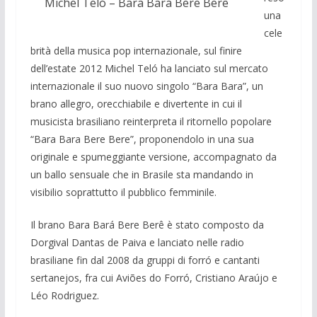
Michel Teló – Bara Bará Bere Berê
una
cele
brità della musica pop internazionale, sul finire
dell’estate 2012 Michel Teló ha lanciato sul mercato
internazionale il suo nuovo singolo “Bara Bara”, un
brano allegro, orecchiabile e divertente in cui il
musicista brasiliano reinterpreta il ritornello popolare
“Bara Bara Bere Bere”, proponendolo in una sua
originale e spumeggiante versione, accompagnato da
un ballo sensuale che in Brasile sta mandando in
visibilio soprattutto il pubblico femminile.
Il brano Bara Bará Bere Berê è stato composto da
Dorgival Dantas de Paiva e lanciato nelle radio
brasiliane fin dal 2008 da gruppi di forró e cantanti
sertanejos, fra cui Aviões do Forró, Cristiano Araújo e
Léo Rodriguez.