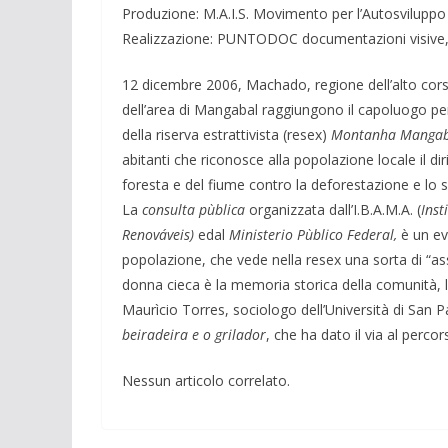
Produzione: M.A.I.S. Movimento per l’Autosviluppo l
Realizzazione: PUNTODOC documentazioni visive, 
12 dicembre 2006, Machado, regione dell’alto corso 
dell’area di Mangabal raggiungono il capoluogo pe
della riserva estrattivista (resex)
Montanha Mangab
abitanti che riconosce alla popolazione locale il dir
foresta e del fiume contro la deforestazione e lo 
La
consulta pùblica
organizzata dall’I.B.A.M.A. (
Inst
Renováveis)
edal
Ministerio Pùblico Federal,
è un ev
popolazione, che vede nella resex una sorta di “as
donna cieca è la memoria storica della comunità, 
Maurìcio Torres, sociologo dell’Università di San P
beiradeira e o grilador
, che ha dato il via al percor
Nessun articolo correlato.