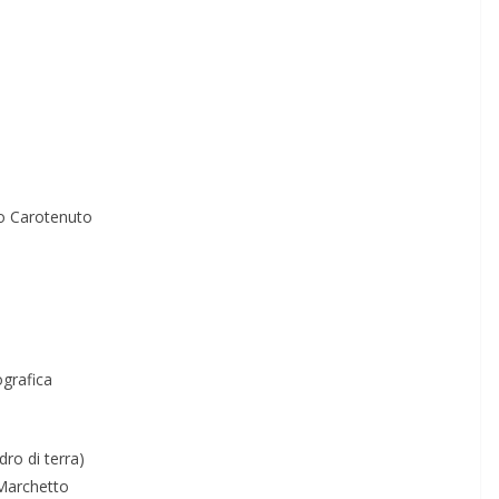
ro Carotenuto
ografica
dro di terra)
 Marchetto