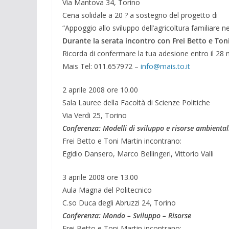
Via Mantova 34, Torino
Cena solidale a 20 ? a sostegno del progetto di
“Appoggio allo sviluppo dell’agricoltura familiare
Durante la serata incontro con Frei Betto e Ton
Ricorda di confermare la tua adesione entro il 28
Mais Tel: 011.657972 –
info@mais.to.it
2 aprile 2008 ore 10.00
Sala Lauree della Facoltà di Scienze Politiche
Via Verdi 25, Torino
Conferenza: Modelli di sviluppo e risorse ambientali
Frei Betto e Toni Martin incontrano:
Egidio Dansero, Marco Bellingeri, Vittorio Valli
3 aprile 2008 ore 13.00
Aula Magna del Politecnico
C.so Duca degli Abruzzi 24, Torino
Conferenza: Mondo – Sviluppo – Risorse
Frei Betto e Toni Martin incontrano: