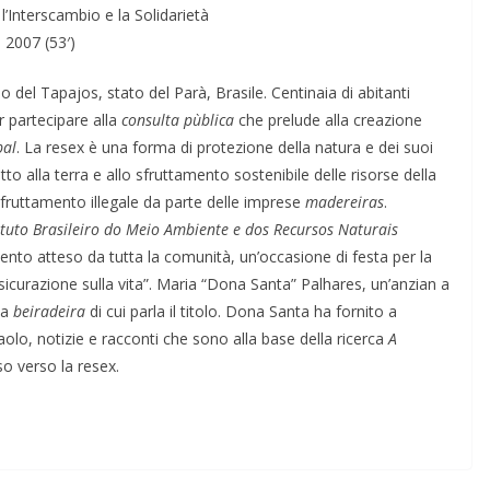
’Interscambio e la Solidarietà
2007 (53′)
del Tapajos, stato del Parà, Brasile. Centinaia di abitanti
r partecipare alla
consulta pùblica
che prelude alla creazione
al
. La resex è una forma di protezione della natura e dei suoi
itto alla terra e allo sfruttamento sostenibile delle risorse della
sfruttamento illegale da parte delle imprese
madereiras
.
ituto Brasileiro do Meio Ambiente e dos Recursos Naturais
ento atteso da tutta la comunità, un’occasione di festa per la
sicurazione sulla vita”. Maria “Dona Santa” Palhares, un’anzian a
la
beiradeira
di cui parla il titolo. Dona Santa ha fornito a
aolo, notizie e racconti che sono alla base della ricerca
A
so verso la resex.