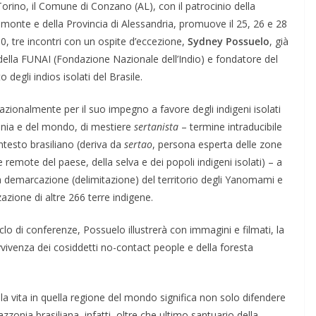
Torino, il Comune di Conzano (AL), con il patrocinio della
monte e della Provincia di Alessandria, promuove il 25, 26 e 28
, tre incontri con un ospite d’eccezione,
Sydney Possuelo
, già
della FUNAI (Fondazione Nazionale dell’Indio) e fondatore del
 degli indios isolati del Brasile.
azionalmente per il suo impegno a favore degli indigeni isolati
nia e del mondo, di mestiere
sertanista
– termine intraducibile
ntesto brasiliano (deriva da
sertao
, persona esperta delle zone
e remote del paese, della selva e dei popoli indigeni isolati) – a
 la demarcazione (delimitazione) del territorio degli Yanomami e
zazione di altre 266 terre indigene.
clo di conferenze, Possuelo illustrerà con immagini e filmati, la
avvivenza dei cosiddetti no-contact people e della foresta
ella vita in quella regione del mondo significa non solo difendere
zzonia brasiliana, infatti, oltre che ultimo santuario della