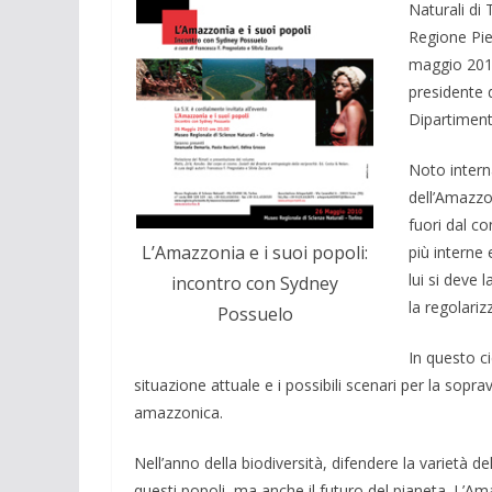
Naturali di 
Regione Pie
maggio 2010
presidente 
Dipartimento
Noto intern
dell’Amazzo
fuori dal co
L’Amazzonia e i suoi popoli:
più interne 
lui si deve
incontro con Sydney
la regolariz
Possuelo
In questo ci
situazione attuale e i possibili scenari per la sopr
amazzonica.
Nell’anno della biodiversità, difendere la varietà d
questi popoli, ma anche il futuro del pianeta. L’Ama