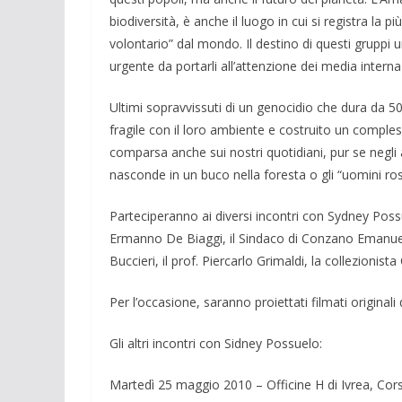
biodiversità, è anche il luogo in cui si registra la 
volontario” dal mondo. Il destino di questi gruppi 
urgente da portarli all’attenzione dei media internaz
Ultimi sopravvissuti di un genocidio che dura da 5
fragile con il loro ambiente e costruito un compless
comparsa anche sui nostri quotidiani, pur se negli as
nasconde in un buco nella foresta o gli “uomini ros
Parteciperanno ai diversi incontri con Sydney Possu
Ermanno De Biaggi, il Sindaco di Conzano Emanuel
Buccieri, il prof. Piercarlo Grimaldi, la collezionis
Per l’occasione, saranno proiettati filmati original
Gli altri incontri con Sidney Possuelo:
Martedì 25 maggio 2010 – Officine H di Ivrea, Cors