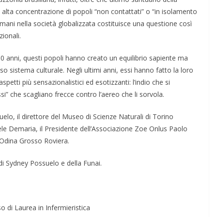
più alta concentrazione di popoli “non contattati” o “in isolamento
umani nella società globalizzata costituisce una questione così
ionali.
00 anni, questi popoli hanno creato un equilibrio sapiente ma
o sistema culturale. Negli ultimi anni, essi hanno fatto la loro
petti più sensazionalistici ed esotizzanti: l’indio che si
si” che scagliano frecce contro l’aereo che li sorvola.
elo, il direttore del Museo di Scienze Naturali di Torino
e Demaria, il Presidente dell’Associazione Zoe Onlus Paolo
ta Odina Grosso Roviera.
i di Sydney Possuelo e della Funai.
o di Laurea in Infermieristica