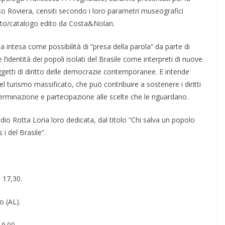
sso Roviera, censiti secondo i loro parametri museografici
testo/catalogo edito da Costa&Nolan.
ntesa come possibilità di “presa della parola” da parte di
 l’identità dei popoli isolati del Brasile come interpreti di nuove
getti di diritto delle democrazie contemporanee. E intende
del turismo massificato, che può contribuire a sostenere i diritti
erminazione e partecipazione alle scelte che le riguardano.
udio Rotta Loria loro dedicata, dal titolo “Chi salva un popolo
 i del Brasile”.
 17,30.
o (AL).
19.00