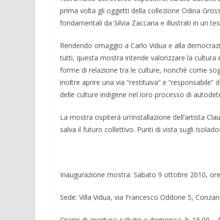
prima volta gli oggetti della collezione Odina Gro
fondamentali da Silvia Zaccaria e illustrati in un 
Rendendo omaggio a Carlo Vidua e alla democrazia i
tutti, questa mostra intende valorizzare la cultura e
forme di relazione tra le culture, nonché come sog
inoltre aprire una via “restituiva” e “responsabile” 
delle culture indigene nel loro processo di autodet
La mostra ospiterà un’installazione dell’artista Cla
salva il futuro collettivo. Punti di vista sugli Isolados
Inaugurazione mostra: Sabato 9 ottobre 2010, ore
Sede: Villa Vidua, via Francesco Oddone 5, Conzan
Orario di apertura: sabato e domenica, h. 15.00 – 