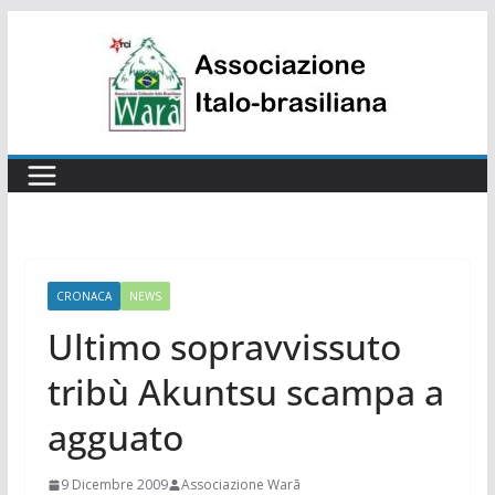
Salta
al
contenuto
CRONACA
NEWS
Ultimo sopravvissuto
tribù Akuntsu scampa a
agguato
9 Dicembre 2009
Associazione Warã