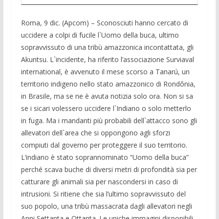
Roma, 9 dic. (Apcom) – Sconosciuti hanno cercato di
uccidere a colpi di fucile l`Uomo della buca, ultimo
sopravvissuto di una tribù amazzonica incontattata, gli
Akuntsu. L`incidente, ha riferito l’associazione Surviaval
international, è avvenuto il mese scorso a Tanarú, un
territorio indigeno nello stato amazzonico di Rondônia,
in Brasile, ma se ne è avuta notizia solo ora. Non si sa
se i sicari volessero uccidere l`Indiano o solo metterlo
in fuga. Ma i mandanti più probabili dell`attacco sono gli
allevatori dell`area che si oppongono agli sforzi
compiuti dal governo per proteggere il suo territorio.
L’indiano è stato soprannominato “Uomo della buca”
perché scava buche di diversi metri di profondità sia per
catturare gli animali sia per nascondersi in caso di
intrusioni. Si ritiene che sia l’ultimo sopravvissuto del
suo popolo, una tribù massacrata dagli allevatori negli
Anni Settanta e Ottanta. Le uniche immagini disponibili